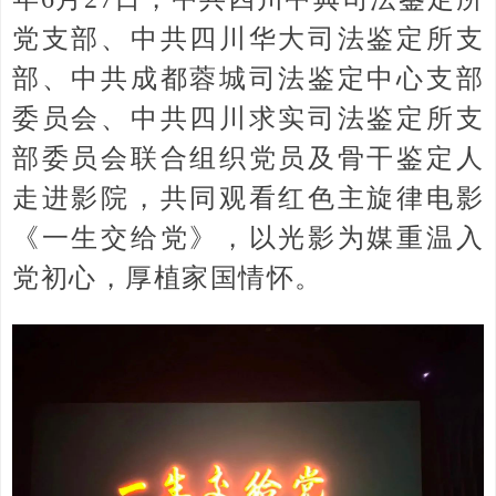
党支部、中共四川华大司法鉴定所支
部、中共成都蓉城司法鉴定中心支部
委员会、中共四川求实司法鉴定所支
部委员会联合组织党员及骨干鉴定人
走进影院，共同观看红色主旋律电影
《一生交给党》，以光影为媒重温入
党初心，厚植家国情怀。