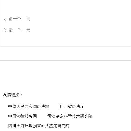
前一个：
无
ꄴ
后一个：
无
ꄲ
友情链接：
中华人民共和国司法部
四川省司法厅
中国法律服务网
司法鉴定科学技术研究院
四川天府环境损害司法鉴定研究院