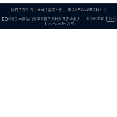
蜀ICP备2022007112号-1
版权所有© 四川省司法鉴定协会
本网站支持
IPv6
本网站由阿里云提供云计算及安全服务
Powered by 万网