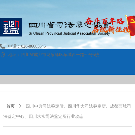
电话：
028-86665645
地址：
四川省成都市龙泉驿区车城西一路60号5楼
首页
关于协会
时政要闻
政策法规
案例展示
党建工作
机构名录
学术交流
管理
首页
ꄲ
四川中典司法鉴定所、四川华大司法鉴定所、成都蓉城司
法鉴定中心、四川求实司法鉴定所行业动态