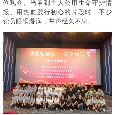
位观众。当看到主人公用生命守护情
报、用热血践行初心的片段时，不少
党员眼眶湿润，掌声经久不息。