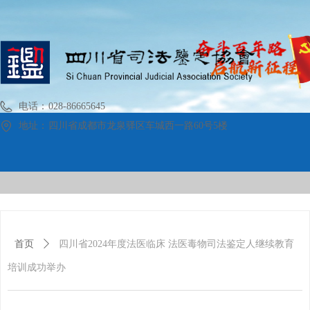
电话：
028-86665645
地址：
四川省成都市龙泉驿区车城西一路60号5楼
首页
关于协会
时政要闻
政策法规
案例展示
党建工作
机构名录
学术交流
管理
首页
ꄲ
四川省2024年度法医临床 法医毒物司法鉴定人继续教育
培训成功举办