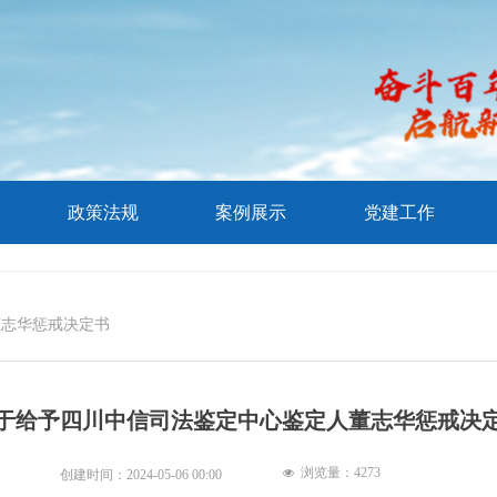
政策法规
案例展示
党建工作
董志华惩戒决定书
于给予四川中信司法鉴定中心鉴定人董志华惩戒决
浏览量：
4273
넶
创建时间：
2024-05-06
00:00