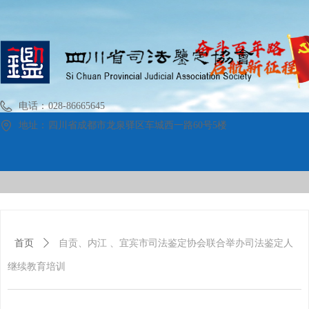
电话：
028-86665645
地址：
四川省成都市龙泉驿区车城西一路60号5楼
首页
关于协会
时政要闻
政策法规
案例展示
党建工作
机构名录
学术交流
管理
首页
ꄲ
自贡、内江 、宜宾市司法鉴定协会联合举办司法鉴定人
继续教育培训